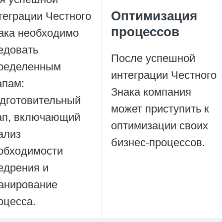
Оптимизация
теграции Честного
процессов
ака необходимо
едовать
После успешной
ределенным
интеграции Честного
апам:
Знака компания
дготовительный
может приступить к
ап, включающий
оптимизации своих
ализ
бизнес-процессов.
обходимости
едрения и
анирование
оцесса.