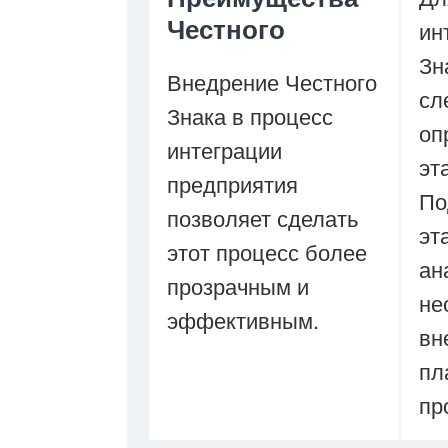
Честного
ин
Зн
Внедрение Честного
сл
Знака в процесс
оп
интеграции
эт
предприятия
По
позволяет сделать
эт
этот процесс более
ан
прозрачным и
не
эффективным.
вн
пл
пр