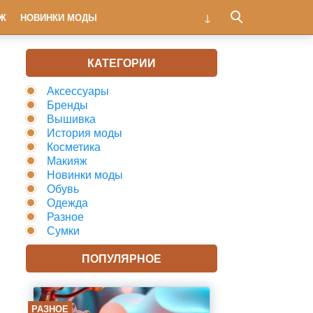
Ж
НОВИНКИ МОДЫ
КАТЕГОРИИ
Аксессуары
Бренды
Вышивка
История моды
Косметика
Макияж
Новинки моды
Обувь
Одежда
Разное
Сумки
ПОПУЛЯРНОЕ
РАЗНОЕ