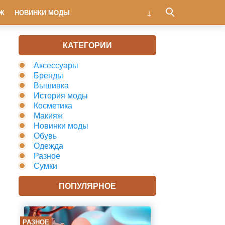
Ж
НОВИНКИ МОДЫ
КАТЕГОРИИ
Аксессуары
Бренды
Вышивка
История моды
Косметика
Макияж
Новинки моды
Обувь
Одежда
Разное
Сумки
ПОПУЛЯРНОЕ
РАЗНОЕ