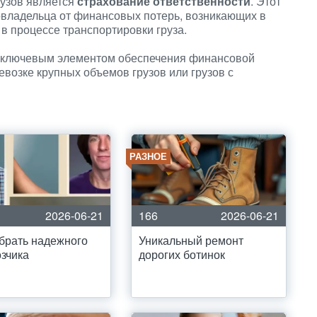
рузов является
страхование ответственности
. Этот
овладельца от финансовых потерь, возникающих в
в процессе транспортировки груза.
ь ключевым элементом обеспечения финансовой
евозке крупных объемов грузов или грузов с
РАЗНОЕ
2026-06-21
166
2026-06-21
брать надежного
Уникальный ремонт
зчика
дорогих ботинок