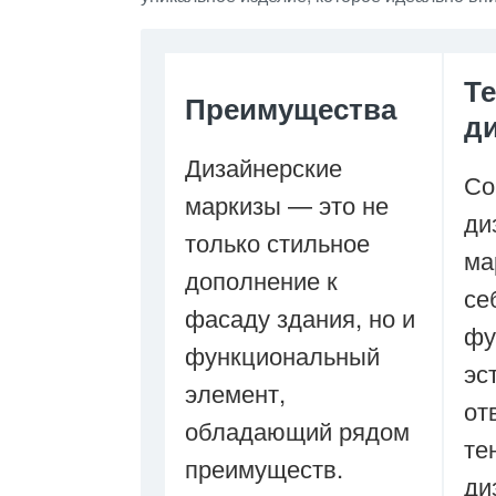
Т
Преимущества
д
Дизайнерские
Со
маркизы — это не
ди
только стильное
ма
дополнение к
се
фасаду здания, но и
фу
функциональный
эс
элемент,
от
обладающий рядом
те
преимуществ.
ди