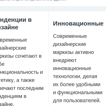
енденции в
Инновационные
изайне
Современные
временные
дизайнерские
зайнерские
маркизы активно
ркизы сочетают в
внедряют
бе
инновационные
нкциональность и
технологии, делая
тетику, а также
их более удобными
вечают последним
и функциональными
нденциям в
для пользователей.
зайне.