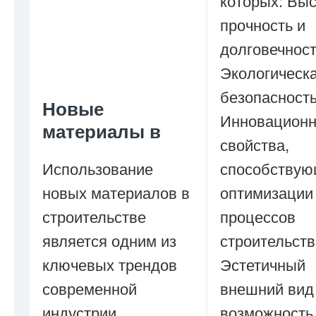
которых: Вы
прочность и
долговечност
Экологическ
безопасность
Новые
Инновацион
материалы в
свойства,
Использование
способству
новых материалов в
оптимизации
строительстве
процессов
является одним из
строительств
ключевых трендов
Эстетичный
современной
внешний вид
индустрии.
возможность