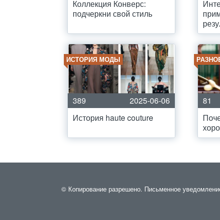
Коллекция Конверс:
Инте
подчеркни свой стиль
прим
резу
ИСТОРИЯ МОДЫ
РАЗНО
389
2025-06-06
81
История haute couture
Поч
хоро
© Копирование разрешено. Письменное уведомление 