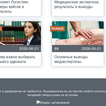
ллект Логистикс:
Медицинская экспертиза:
еры кейсов и
результаты и выводы
льтаты
Е
РАЗНОЕ
2026-06-21
88
2026-06-21
ему важно выбирать
Основные выводы
шего адвоката
медэкспертизы
и разрешение не требуется. Вышивалочка.su не против любого использо
читаемой гиперссылки на источник.