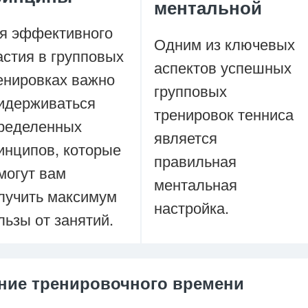
ментальной
я эффективного
Одним из ключевых
астия в групповых
аспектов успешных
енировках важно
групповых
идерживаться
тренировок тенниса
ределенных
является
инципов, которые
правильная
могут вам
ментальная
лучить максимум
настройка.
льзы от занятий.
ние тренировочного времени