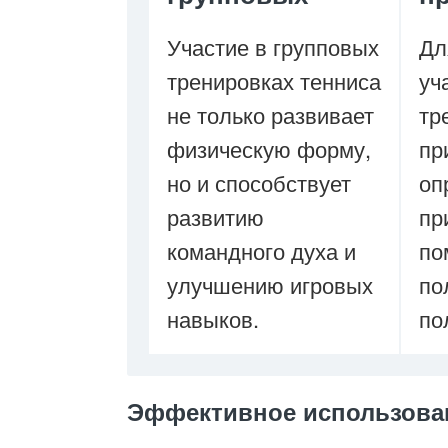
Участие в групповых
Дл
тренировках тенниса
уч
не только развивает
тр
физическую форму,
пр
но и способствует
оп
развитию
пр
командного духа и
по
улучшению игровых
по
навыков.
по
Эффективное использова