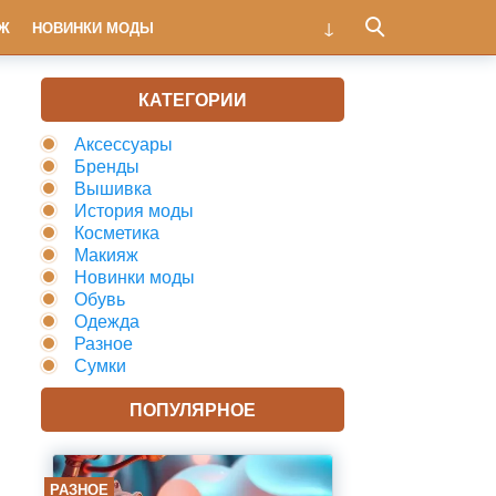
Ж
НОВИНКИ МОДЫ
КАТЕГОРИИ
Аксессуары
Бренды
Вышивка
История моды
Косметика
Макияж
Новинки моды
Обувь
Одежда
Разное
Сумки
ПОПУЛЯРНОЕ
РАЗНОЕ