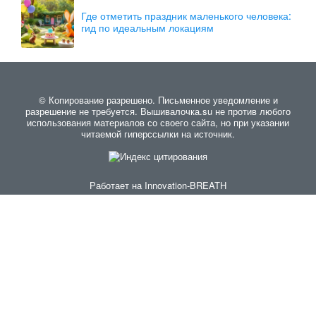
Где отметить праздник маленького человека:
гид по идеальным локациям
© Копирование разрешено. Письменное уведомление и
разрешение не требуется. Вышивалочка.su не против любого
использования материалов со своего сайта, но при указании
читаемой гиперссылки на источник.
Работает на
Innovation-BREATH