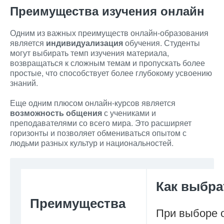
Преимущества изучения онлайн
Одним из важных преимуществ онлайн-образования
является
индивидуализация
обучения. Студенты
могут выбирать темп изучения материала,
возвращаться к сложным темам и пропускать более
простые, что способствует более глубокому усвоению
знаний.
Еще одним плюсом онлайн-курсов является
возможность общения
с учениками и
преподавателями со всего мира. Это расширяет
горизонты и позволяет обмениваться опытом с
людьми разных культур и национальностей.
Как выбра
Преимущества
При выборе 