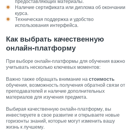
предоставляющих материалы.
Наличие сертификата или диплома об окончании
курса.
Техническая поддержка и удобство
использования интерфейса.
Как выбрать качественную
онлайн-платформу
При выборе онлайн-платформы для обучения важно
учитывать несколько ключевых моментов:
Важно также обращать внимание на
стоимость
обучения, возможность получения обратной связи от
преподавателей и наличие дополнительных
материалов для изучения предмета.
Выбирая качественную онлайн-платформу, вы
инвестируете в свое развитие и открываете новые
горизонты знаний, которые могут изменить вашу
жизнь к лучшему.