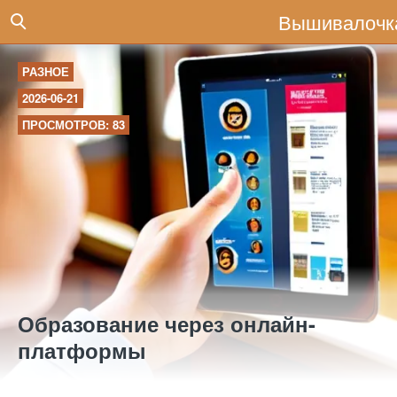
Вышивалочк
РАЗНОЕ
2026-06-21
ПРОСМОТРОВ: 83
Образование через онлайн-
платформы