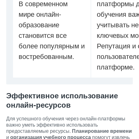
В современном
платформы 
мире онлайн-
обучения ва
образование
учитывать не
становится все
ключевых мо
более популярным и
Репутация и
востребованным.
пользователе
платформе.
Эффективное использование
онлайн-ресурсов
Для успешного обучения через онлайн-платформы
важно уметь эффективно использовать
предоставляемые ресурсы.
Планирование времени
и
организация учебного процесса
помогут извлечь