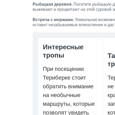
Рыбацкая деревня.
Посетите рыбацкую де
выживают и процветают на этой суровой з
Встреча с моржами.
Уникальная возможно
оставит незабываемые впечатления и дас
Интересные
тропы
Т
т
При посещении
Териберке стоит
Те
обратить внимание
не
на необычные
кр
маршруты, которые
за
позволят увидеть
ко