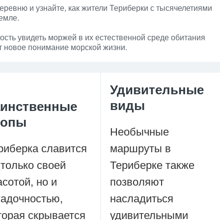
ревню и узнайте, как жители Териберки с тысячелетиями
емле.
сть увидеть моржей в их естественной среде обитания
т новое понимание морской жизни.
Удивительные
виды
аинственные
ропы
Необычные
риберка славится
маршруты в
 только своей
Териберке также
асотой, но и
позволяют
гадочностью,
насладиться
торая скрывается
удивительными