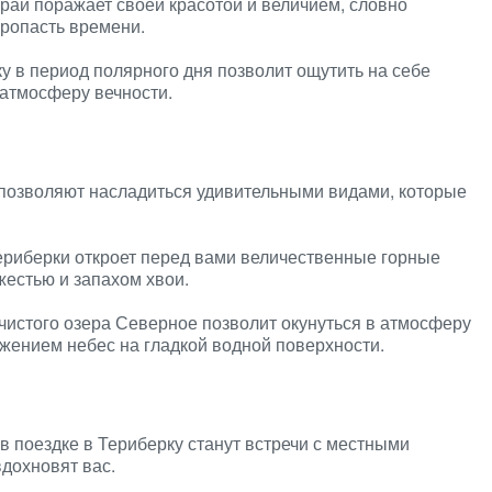
рай поражает своей красотой и величием, словно
пропасть времени.
 в период полярного дня позволит ощутить на себе
атмосферу вечности.
позволяют насладиться удивительными видами, которые
ериберки откроет перед вами величественные горные
естью и запахом хвои.
истого озера Северное позволит окунуться в атмосферу
жением небес на гладкой водной поверхности.
 поездке в Териберку станут встречи с местными
вдохновят вас.