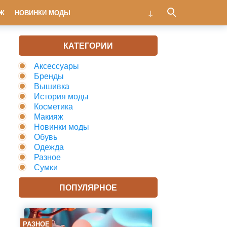
Ж
НОВИНКИ МОДЫ
КАТЕГОРИИ
Аксессуары
Бренды
Вышивка
История моды
Косметика
Макияж
Новинки моды
Обувь
Одежда
Разное
Сумки
ПОПУЛЯРНОЕ
РАЗНОЕ