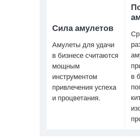
П
а
Сила амулетов
Ср
ра
Амулеты для удачи
ам
в бизнесе считаются
пр
мощным
в 
инструментом
по
привлечения успеха
ки
и процветания.
из
пр