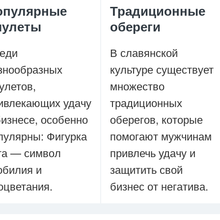
опулярные
Традиционные
мулеты
обереги
еди
В славянской
знообразных
культуре существует
улетов,
множество
ивлекающих удачу
традиционных
бизнесе, особенно
оберегов, которые
пулярны: Фигурка
помогают мужчинам
та — символ
привлечь удачу и
обилия и
защитить свой
оцветания.
бизнес от негатива.